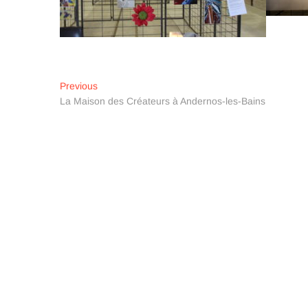
Navigation
Previous
Previous
post:
La Maison des Créateurs à Andernos-les-Bains
de
l’article