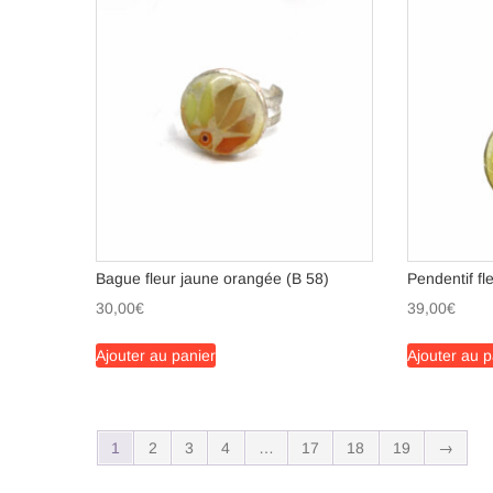
Bague fleur jaune orangée (B 58)
Pendentif fl
30,00
€
39,00
€
Ajouter au panier
Ajouter au p
1
2
3
4
…
17
18
19
→