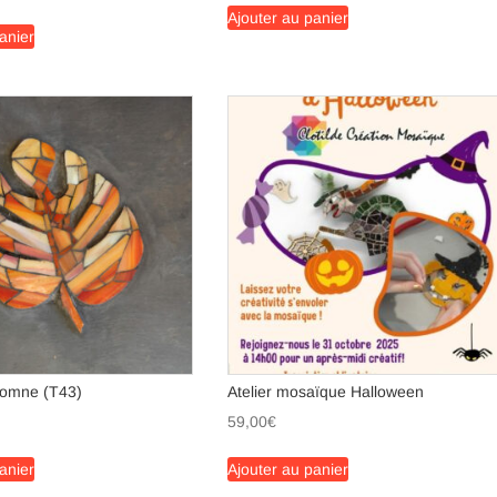
Ajouter au panier
anier
utomne (T43)
Atelier mosaïque Halloween
59,00
€
anier
Ajouter au panier