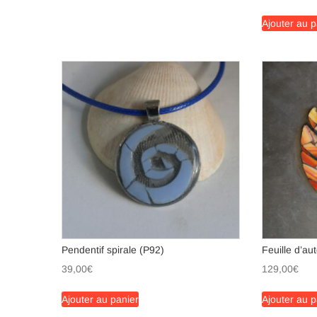
Ajouter au p
Pendentif spirale (P92)
Feuille d’a
39,00
€
129,00
€
Ajouter au panier
Ajouter au p