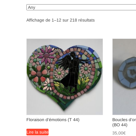
Trié
Affichage de 1–12 sur 218 résultats
du
plus
récent
au
plus
ancien
Floraison d’émotions (T 44)
Boucles d’ore
(BO 44)
Lire la suite
35,00
€