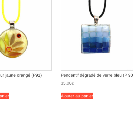
eur jaune orangé (P91)
Pendentif dégradé de verre bleu (P 90
35,00
€
anier
Ajouter au panier