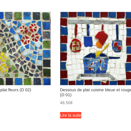
lat fleurs (D 02)
Dessous de plat cuisine bleue et roug
(D 01)
48,50
€
Lire la suite