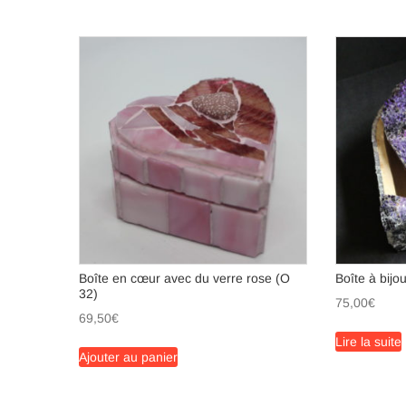
du
plus
récent
au
plus
ancien
Boîte en cœur avec du verre rose (O
Boîte à bijo
32)
75,00
€
69,50
€
Lire la suite
Ajouter au panier