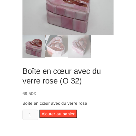
n
Boîte en cœur avec du
verre rose (O 32)
69,50
€
Boîte en cœur avec du verre rose
quantité
Ajouter au panier
de
Boîte
en