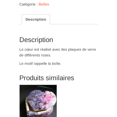
cœur
Catégorie :
Boîtes
avec
du
Description
verre
rose
(O
32)
Description
Le cœur est réalisé avec des plaques de verre
de différents roses.
Le motif rappelle la boîte.
Produits similaires