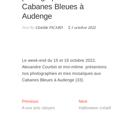
n
Cabanes Bleues à
Audenge
Post By
Clotilde PICARD
1 octobre 2022
Le week-end du 15 et 16 octobre 2022,
Alexandre Courbin et moi-même présentons
nos photographies et mes mosaïques aux
Cabanes Bleues à Audenge (33).
Navigation
Previous
Next
Previous
Next
post:
post:
A vos arts citoyen
Halloween créatif
de
l’article