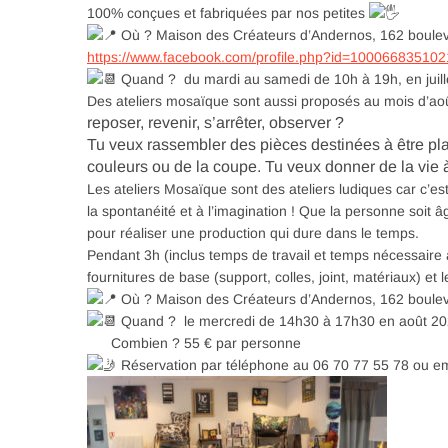
100% conçues et fabriquées par nos petites
Où ? Maison des Créateurs d’Andernos, 162 boulev
https://www.facebook.com/profile.php?id=10006683510
Quand ? du mardi au samedi de 10h à 19h, en juill
Des ateliers mosaïque sont aussi proposés au mois d’ao
reposer, revenir, s’arrêter, observer ?
Tu veux rassembler des pièces destinées à être plac
couleurs ou de la coupe. Tu veux donner de la vie 
Les ateliers Mosaïque sont des ateliers ludiques car c’est
la spontanéité et à l’imagination ! Que la personne soit â
pour réaliser une production qui dure dans le temps.
Pendant 3h (inclus temps de travail et temps nécessaire à 
fournitures de base (support, colles, joint, matériaux) et l
Où ? Maison des Créateurs d’Andernos, 162 boulev
Quand ? le mercredi de 14h30 à 17h30 en août 2
Combien ?
55 € par personne
Réservation par téléphone au 06 70 77 55 78 ou em