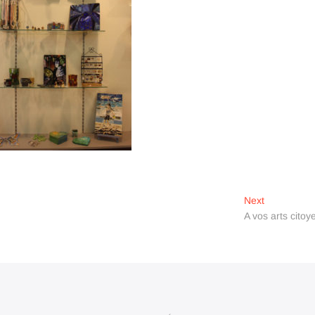
Next
Next
post:
A vos arts citoy