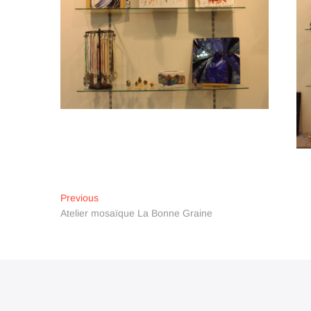
Navigation
Previous
Previous
post:
Atelier mosaïque La Bonne Graine
de
l’article