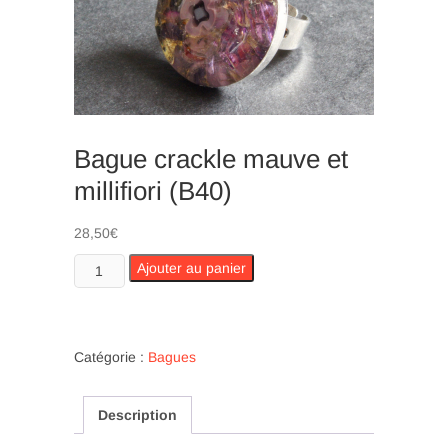
n
Bague crackle mauve et
millifiori (B40)
28,50
€
quantité
Ajouter au panier
de
Bague
crackle
mauve
Catégorie :
Bagues
et
millifiori
Description
(B40)