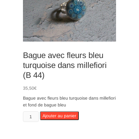
n
Bague avec fleurs bleu
turquoise dans millefiori
(B 44)
35,50
€
Bague avec fleurs bleu turquoise dans millefiori
et fond de bague bleu
quantité
Ajouter au panier
de
Bague
avec