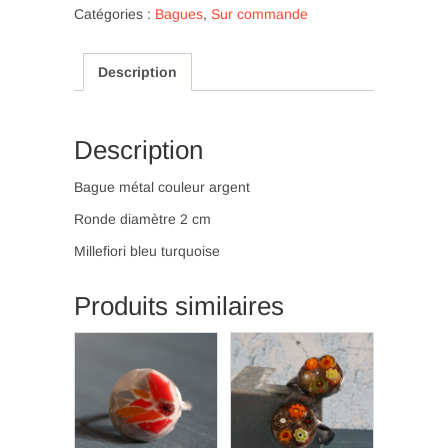
fleurs
Catégories :
Bagues
,
Sur commande
bleu
turquoise
Description
dans
millefiori
(B
44)
Description
Bague métal couleur argent
Ronde diamètre 2 cm
Millefiori bleu turquoise
Produits similaires