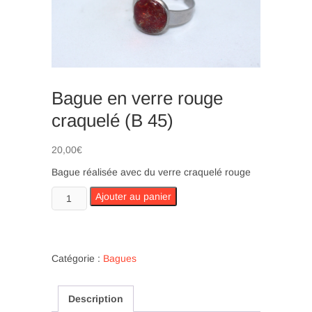
n
Bague en verre rouge
craquelé (B 45)
20,00
€
Bague réalisée avec du verre craquelé rouge
quantité
Ajouter au panier
de
Bague
en
verre
Catégorie :
Bagues
rouge
craquelé
Description
(B