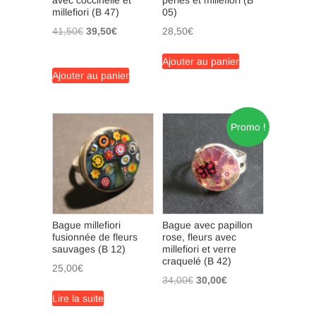
avec coccinelle et
perles et millefiori (B
millefiori (B 47)
05)
Le
Le
41,50
€
39,50
€
28,50
€
prix
prix
initial
actuel
Ajouter au panier
Ajouter au panier
était :
est :
41,50€.
39,50€.
Promo !
Bague millefiori
Bague avec papillon
fusionnée de fleurs
rose, fleurs avec
sauvages (B 12)
millefiori et verre
craquelé (B 42)
25,00
€
Le
Le
34,00
€
30,00
€
prix
prix
Lire la suite
initial
actuel