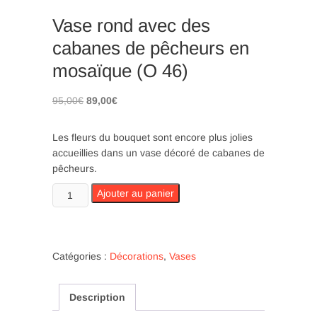
Vase rond avec des
cabanes de pêcheurs en
mosaïque (O 46)
Le
Le
95,00
€
89,00
€
prix
prix
initial
actuel
Les fleurs du bouquet sont encore plus jolies
était :
est :
accueillies dans un vase décoré de cabanes de
95,00€.
89,00€.
pêcheurs.
quantité
Ajouter au panier
de
Vase
rond
avec
Catégories :
Décorations
,
Vases
des
cabanes
Description
de
pêcheurs