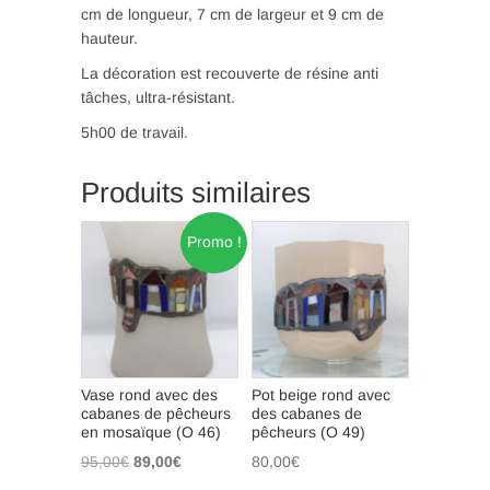
cm de longueur, 7 cm de largeur et 9 cm de
hauteur.
La décoration est recouverte de résine anti
tâches, ultra-résistant.
5h00 de travail.
Produits similaires
Promo !
Vase rond avec des
Pot beige rond avec
cabanes de pêcheurs
des cabanes de
en mosaïque (O 46)
pêcheurs (O 49)
Le
Le
95,00
€
89,00
€
80,00
€
prix
prix