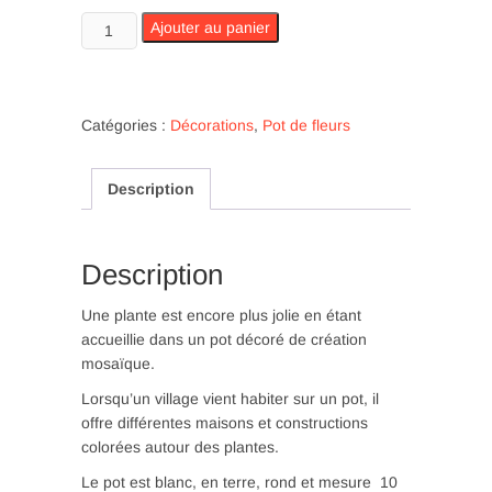
quantité
Ajouter au panier
de
Pot
de
fleurs
Catégories :
Décorations
,
Pot de fleurs
rond
avec
Description
des
cabanes
de
pêcheurs
Description
(O
45)
Une plante est encore plus jolie en étant
accueillie dans un pot décoré de création
mosaïque.
Lorsqu’un village vient habiter sur un pot, il
offre différentes maisons et constructions
colorées autour des plantes.
Le pot est blanc, en terre, rond et mesure 10