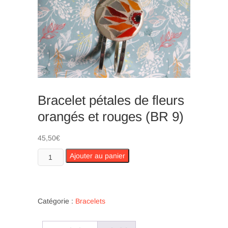
n
Bracelet pétales de fleurs
orangés et rouges (BR 9)
45,50
€
quantité
Ajouter au panier
de
Bracelet
pétales
de
Catégorie :
Bracelets
fleurs
orangés