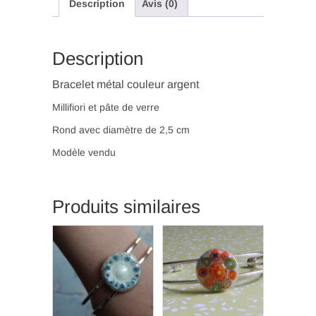
Description
Avis (0)
et
rouges
(BR
9)
Description
Bracelet métal couleur argent
Millifiori et pâte de verre
Rond avec diamètre de 2,5 cm
Modèle vendu
Produits similaires