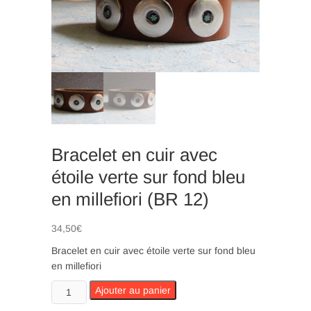
n
Bracelet en cuir avec
étoile verte sur fond bleu
en millefiori (BR 12)
34,50
€
Bracelet en cuir avec étoile verte sur fond bleu
en millefiori
quantité
Ajouter au panier
de