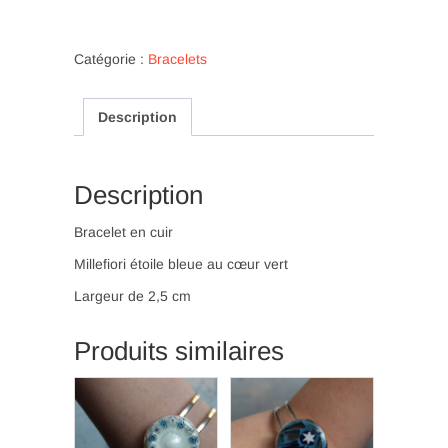
Bracelet
en
cuir
Catégorie :
Bracelets
avec
étoile
Description
verte
sur
fond
bleu
Description
en
millefiori
Bracelet en cuir
(BR
Millefiori étoile bleue au cœur vert
12)
Largeur de 2,5 cm
Produits similaires