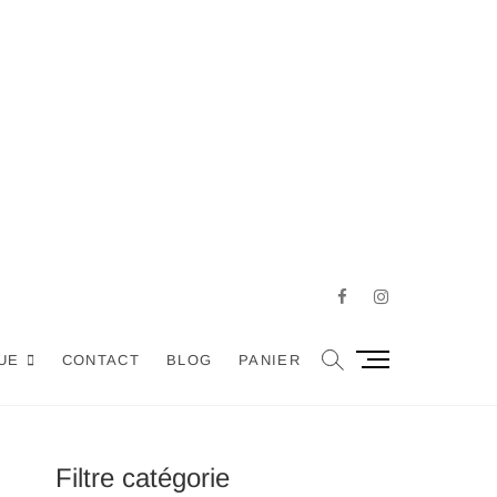
Facebook
Instagram
M
UE
CONTACT
BLOG
PANIER
e
n
u
B
Filtre catégorie
u