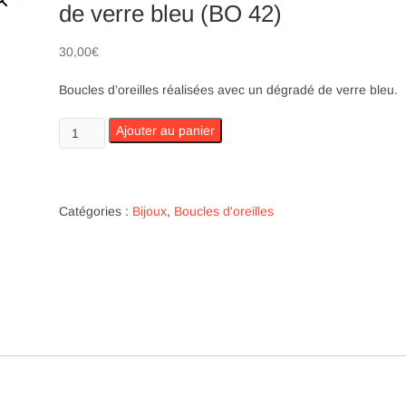
de verre bleu (BO 42)
30,00
€
Boucles d’oreilles réalisées avec un dégradé de verre bleu.
quantité
Ajouter au panier
de
Boucles
d’oreille
avec
Catégories :
Bijoux
,
Boucles d'oreilles
un
dégradé
de
verre
bleu
(BO
42)