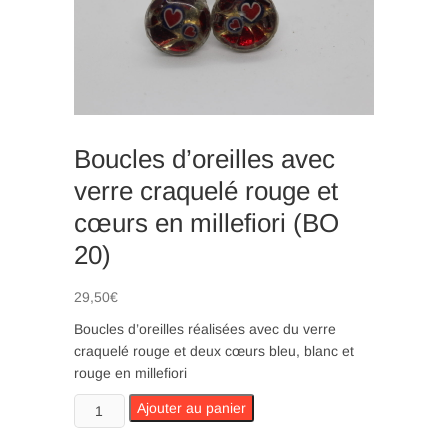
n
Boucles d’oreilles avec
verre craquelé rouge et
cœurs en millefiori (BO
20)
29,50
€
Boucles d’oreilles réalisées avec du verre
craquelé rouge et deux cœurs bleu, blanc et
rouge en millefiori
quantité
Ajouter au panier
de