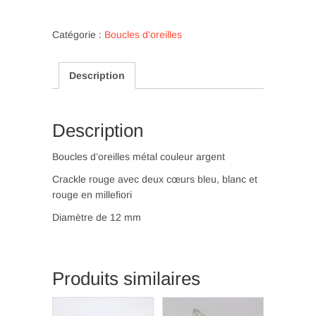
Boucles
d’oreilles
avec
Catégorie :
Boucles d'oreilles
verre
craquelé
Description
rouge
et
cœurs
en
Description
millefiori
(BO
Boucles d’oreilles métal couleur argent
20)
Crackle rouge avec deux cœurs bleu, blanc et
rouge en millefiori
Diamètre de 12 mm
Produits similaires