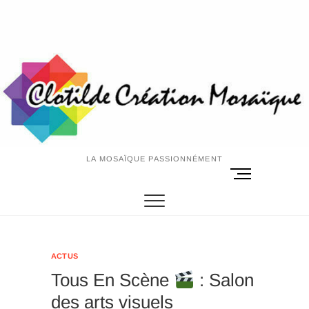
Skip
to
content
LA MOSAÏQUE PASSIONNÉMENT
M
e
n
u
B
u
ACTUS
t
Tous En Scène
: Salon
t
o
des arts visuels