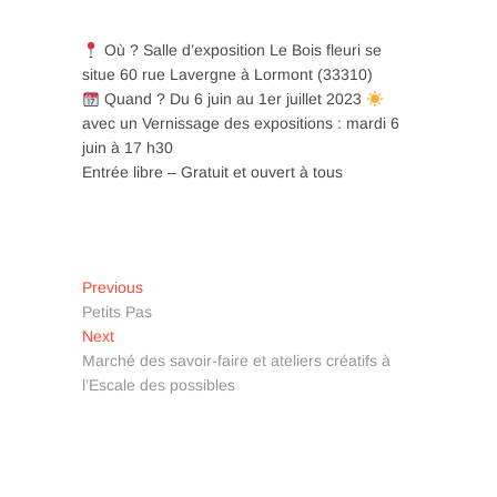
Où ? Salle d’exposition Le Bois fleuri se
situe 60 rue Lavergne à Lormont (33310)
Quand ? Du 6 juin au 1er juillet 2023
avec un Vernissage des expositions : mardi 6
juin à 17 h30
Entrée libre – Gratuit et ouvert à tous
Navigation
Previous
Previous
post:
Petits Pas
de
Next
Next
l’article
post:
Marché des savoir-faire et ateliers créatifs à
l’Escale des possibles