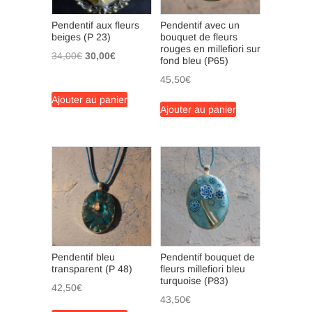
Pendentif aux fleurs
Pendentif avec un
beiges (P 23)
bouquet de fleurs
rouges en millefiori sur
Le
Le
34,00
€
30,00
€
fond bleu (P65)
prix
prix
45,50
€
initial
actuel
Ajouter au panier
était :
est :
Ajouter au panier
34,00€.
30,00€.
Pendentif bleu
Pendentif bouquet de
transparent (P 48)
fleurs millefiori bleu
turquoise (P83)
42,50
€
43,50
€