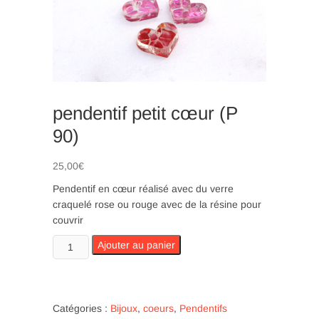
n
pendentif petit cœur (P
90)
25,00
€
Pendentif en cœur réalisé avec du verre
craquelé rose ou rouge avec de la résine pour
couvrir
quantité
Ajouter au panier
de
pendentif
petit
cœur
Catégories :
Bijoux
,
coeurs
,
Pendentifs