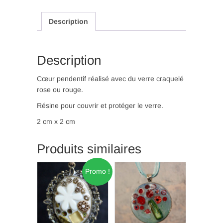
(P
90)
Description
Description
Cœur pendentif réalisé avec du verre craquelé
rose ou rouge.
Résine pour couvrir et protéger le verre.
2 cm x 2 cm
Produits similaires
Promo !