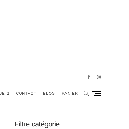
Facebook
Instagram
M
UE
CONTACT
BLOG
PANIER
e
n
u
B
Filtre catégorie
u