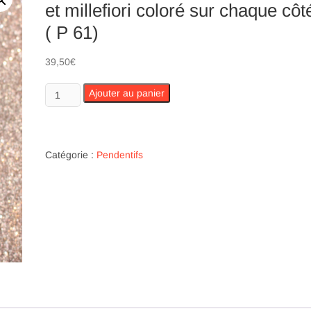
et millefiori coloré sur chaque côt
( P 61)
39,50
€
quantité
Ajouter au panier
de
Pendentif
en
verre
Catégorie :
Pendentifs
noir
au
centre
et
millefiori
coloré
sur
chaque
côté
(