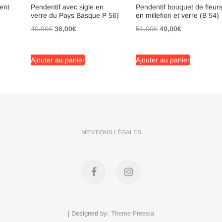
ent
Pendentif avec sigle en
Pendentif bouquet de fleur
verre du Pays Basque P 56)
en millefiori et verre (B 54)
Le
Le
Le
Le
40,00
€
36,00
€
51,00
€
49,00
€
prix
prix
prix
prix
initial
actuel
initial
actuel
Ajouter au panier
Ajouter au panier
était :
est :
était :
est :
40,00€.
36,00€.
51,00€.
49,00€.
MENTIONS LÉGALES
Facebook
Instagram
| Designed by:
Theme Freesia