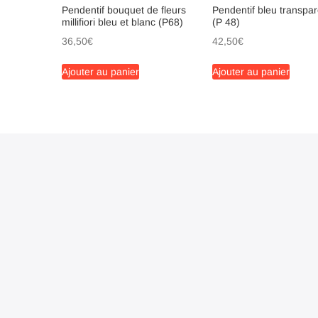
Pendentif bouquet de fleurs
Pendentif bleu transpar
millifiori bleu et blanc (P68)
(P 48)
36,50
€
42,50
€
Ajouter au panier
Ajouter au panier