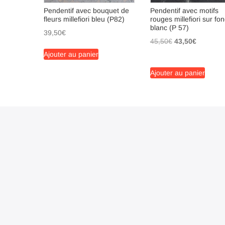
Pendentif avec bouquet de
Pendentif avec motifs
fleurs millefiori bleu (P82)
rouges millefiori sur fo
blanc (P 57)
39,50
€
Le
Le
45,50
€
43,50
€
prix
prix
Ajouter au panier
initial
actuel
Ajouter au panier
était :
est :
45,50€.
43,50€.