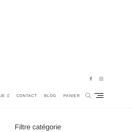
Facebook
Instagram
M
UE
CONTACT
BLOG
PANIER
e
n
u
B
Filtre catégorie
u