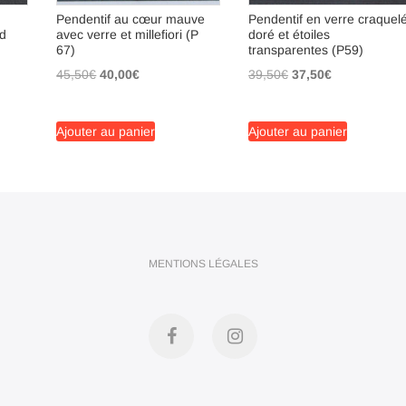
Pendentif au cœur mauve
Pendentif en verre craquel
nd
avec verre et millefiori (P
doré et étoiles
67)
transparentes (P59)
Le
Le
Le
Le
45,50
€
40,00
€
39,50
€
37,50
€
prix
prix
prix
prix
initial
actuel
initial
actuel
Ajouter au panier
Ajouter au panier
était :
est :
était :
est :
45,50€.
40,00€.
39,50€.
37,50€.
MENTIONS LÉGALES
Facebook
Instagram