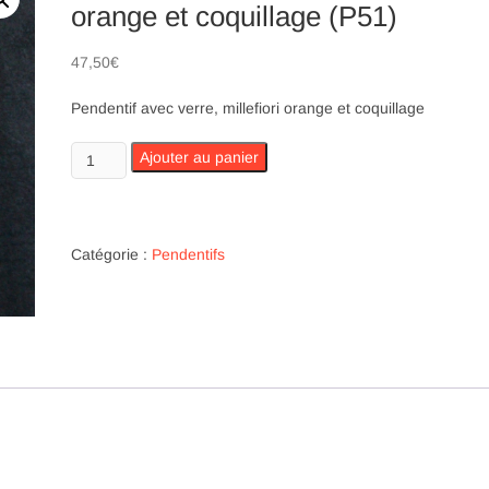
orange et coquillage (P51)
47,50
€
Pendentif avec verre, millefiori orange et coquillage
quantité
Ajouter au panier
de
Pendentif
avec
verre,
Catégorie :
Pendentifs
millefiori
orange
et
coquillage
(P51)