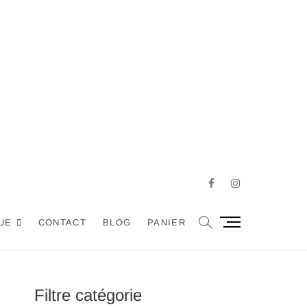
Facebook
Instagram
M
UE
CONTACT
BLOG
PANIER
e
n
u
B
Filtre catégorie
u