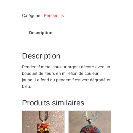
Pendentif
avec
fleurs
Catégorie :
Pendentifs
millefiori
jaune
Description
et
fond
vert
et
Description
bleu
(P
Pendentif métal couleur argent décoré avec un
84)
bouquet de fleurs en millefiori de couleur
jaune. Le fond du pendentif est vert dégradé et
bleu.
Produits similaires