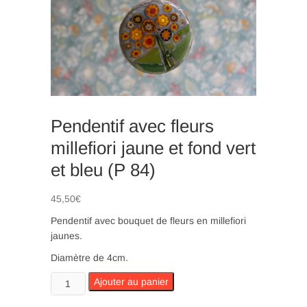
n
Pendentif avec fleurs
millefiori jaune et fond vert
et bleu (P 84)
45,50
€
Pendentif avec bouquet de fleurs en millefiori
jaunes.
Diamètre de 4cm.
quantité
Ajouter au panier
de