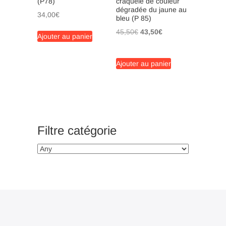
(P78)
craquelé de couleur
dégradée du jaune au
34,00
€
bleu (P 85)
Le
Le
45,50
€
43,50
€
Ajouter au panier
prix
prix
initial
actuel
Ajouter au panier
était :
est :
45,50€.
43,50€.
Filtre catégorie