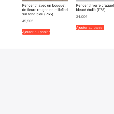
Pendentif avec un bouquet
Pendentif verre craque
de fleurs rouges en millefiori
bleuté étoilé (P78)
sur fond bleu (P65)
34,00
€
45,50
€
Ajouter au panier
Ajouter au panier