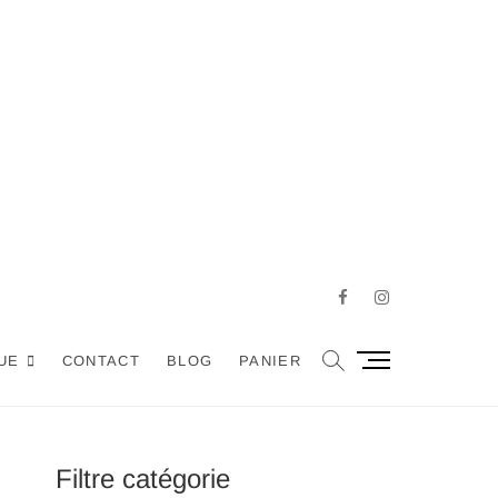
Facebook
Instagram
M
UE
CONTACT
BLOG
PANIER
e
n
u
B
Filtre catégorie
u