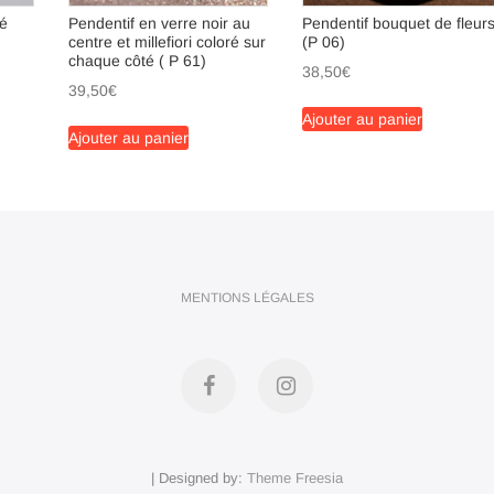
lé
Pendentif en verre noir au
Pendentif bouquet de fleur
centre et millefiori coloré sur
(P 06)
chaque côté ( P 61)
38,50
€
39,50
€
Ajouter au panier
Ajouter au panier
MENTIONS LÉGALES
Facebook
Instagram
| Designed by:
Theme Freesia