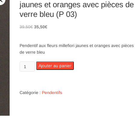
jaunes et oranges avec pièces de
verre bleu (P 03)
Le
Le
39,50
€
35,50
€
prix
prix
initial
actuel
Pendentif aux fleurs millefiori jaunes et oranges avec pièces
était :
est :
de verre bleu
39,50€.
35,50€.
quantité
Ajouter au panier
de
Pendentif
aux
fleurs
Catégorie :
Pendentifs
millefiori
jaunes
et
oranges
avec
pièces