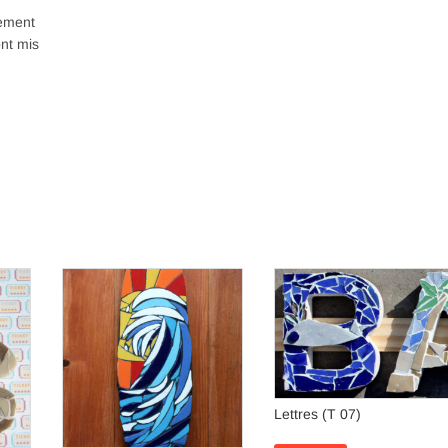
vement
ont mis
Lettres (T 07)