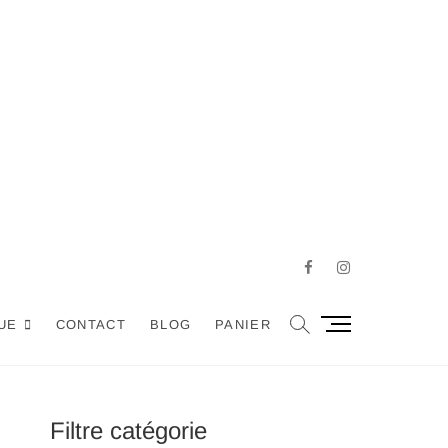
Facebook
Instagram
M
UE
CONTACT
BLOG
PANIER
e
n
u
B
Filtre catégorie
u