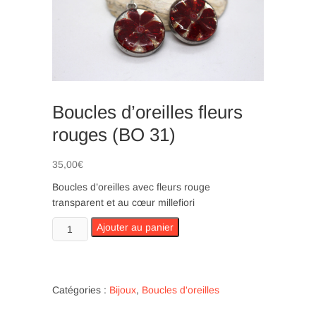
n
Boucles d’oreilles fleurs
rouges (BO 31)
35,00
€
Boucles d’oreilles avec fleurs rouge
transparent et au cœur millefiori
quantité
Ajouter au panier
de
Boucles
d’oreilles
fleurs
Catégories :
Bijoux
,
Boucles d'oreilles
rouges