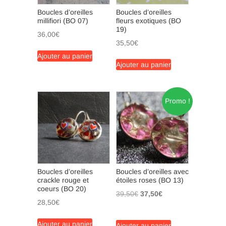
Boucles d’oreilles
Boucles d’oreilles
millifiori (BO 07)
fleurs exotiques (BO
19)
36,00
€
35,50
€
Ajouter au panier
Ajouter au panier
Promo !
Boucles d’oreilles
Boucles d’oreilles avec
crackle rouge et
étoiles roses (BO 13)
coeurs (BO 20)
Le
Le
39,50
€
37,50
€
28,50
€
prix
prix
initial
actuel
Ajouter au panier
Ajouter au panier