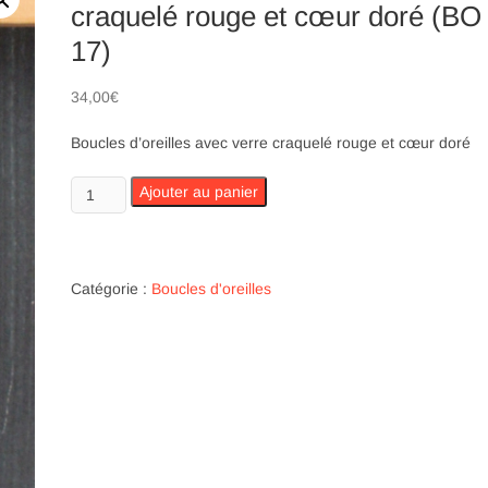
craquelé rouge et cœur doré (BO
17)
34,00
€
Boucles d’oreilles avec verre craquelé rouge et cœur doré
quantité
Ajouter au panier
de
Boucles
d’oreilles
avec
Catégorie :
Boucles d'oreilles
verre
craquelé
rouge
et
cœur
doré
(BO
17)