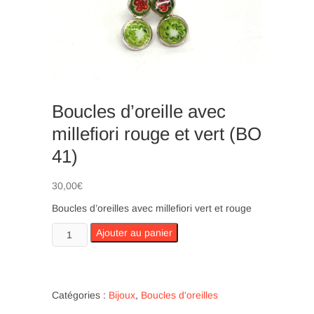
n
Boucles d’oreille avec
millefiori rouge et vert (BO
41)
30,00
€
Boucles d’oreilles avec millefiori vert et rouge
quantité
Ajouter au panier
de
Boucles
d’oreille
avec
Catégories :
Bijoux
,
Boucles d'oreilles
millefiori