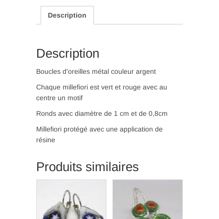
rouge
Description
et
vert
(BO
41)
Description
Boucles d’oreilles métal couleur argent
Chaque millefiori est vert et rouge avec au
centre un motif
Ronds avec diamètre de 1 cm et de 0,8cm
Millefiori protégé avec une application de
résine
Produits similaires