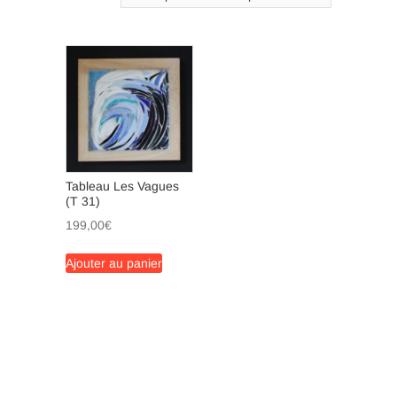
n
Tableau Les Vagues
(T 31)
199,00
€
Ajouter au panier