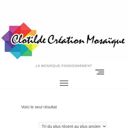
Skip
to
content
LA MOSAÏQUE PASSIONNÉMENT
M
e
n
u
B
u
Voici le seul résultat
t
t
o